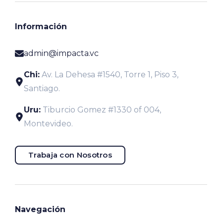
Información
admin@impacta.vc
Chi:
Av. La Dehesa #1540, Torre 1, Piso 3,
Santiago.
Uru:
Tiburcio Gomez #1330 of 004,
Montevideo.
Trabaja con Nosotros
Navegación