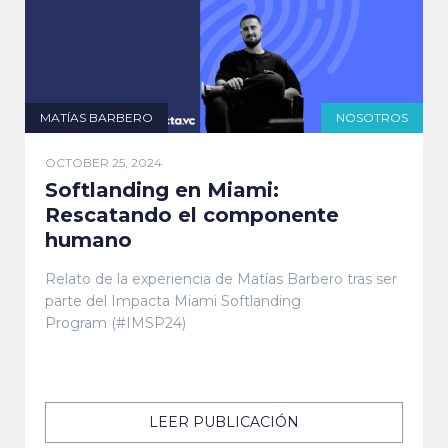
MATÍAS BARBERO
NOSOTROS
OCTOBER 25, 2024
Softlanding en Miami:
Rescatando el componente
humano
Relato de la experiencia de Matías Barbero tras ser
parte del Impacta Miami Softlanding
Program (#IMSP24)
LEER PUBLICACIÓN