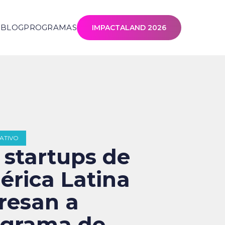
S
BLOG
PROGRAMAS
IMPACTALAND 2026
ATIVO
 startups de
rica Latina
resan a
ograma de