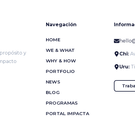
Navegación
Informa
HOME
hello
WE & WHAT
ropósito y
Chi:
Av
WHY & HOW
impacto
Uru:
T
PORTFOLIO
NEWS
Traba
BLOG
PROGRAMAS
PORTAL IMPACTA