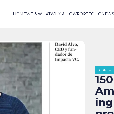
HOME
WE & WHAT
WHY & HOW
PORTFOLIO
NEW
CORPOR
150
Amé
ing
pr