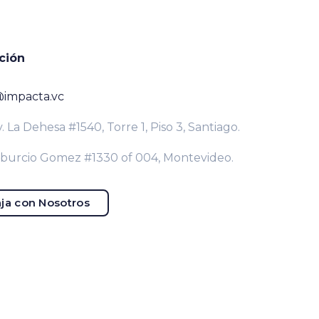
ción
@impacta.vc
. La Dehesa #1540, Torre 1, Piso 3, Santiago.
iburcio Gomez #1330 of 004, Montevideo.
ja con Nosotros