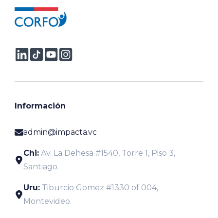
Información
admin@impacta.vc
Chi:
Av. La Dehesa #1540, Torre 1, Piso 3,
Santiago.
Uru:
Tiburcio Gomez #1330 of 004,
Montevideo.