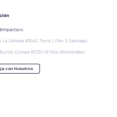
ción
@impacta.vc
. La Dehesa #1540, Torre 1, Piso 3, Santiago.
iburcio Gomez #1330 of 004, Montevideo.
ja con Nosotros