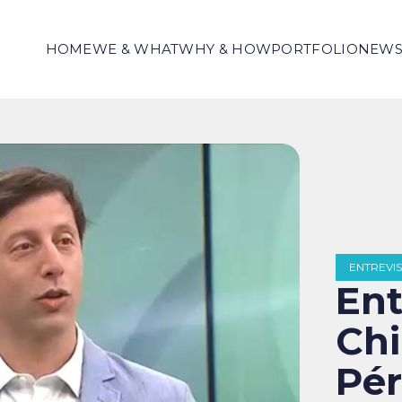
HOME
WE & WHAT
WHY & HOW
PORTFOLIO
NEW
ENTREVI
Ent
Chi
Pér