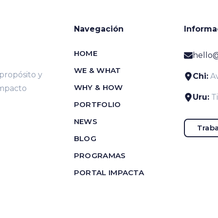
Navegación
Informa
HOME
hello
WE & WHAT
ropósito y
Chi:
Av
WHY & HOW
impacto
Uru:
T
PORTFOLIO
NEWS
Traba
BLOG
PROGRAMAS
PORTAL IMPACTA