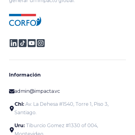
generar un impacto global.
Información
admin@impacta.vc
Chi:
Av. La Dehesa #1540, Torre 1, Piso 3,
Santiago.
Uru:
Tiburcio Gomez #1330 of 004,
Montevideo.