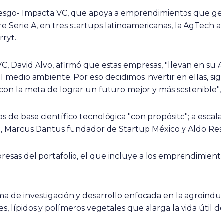
 riesgo- Impacta VC, que apoya a emprendimientos que g
re Serie A, en tres startups latinoamericanas, la AgTech a
rryt.
, David Alvo, afirmó que estas empresas, "llevan en su
el medio ambiente. Por eso decidimos invertir en ellas, si
on la meta de lograr un futuro mejor y más sostenible", d
 de base científico tecnológica "con propósito"; a esca
re, Marcus Dantus fundador de Startup México y Aldo Res
mpresas del portafolio, el que incluye a los emprendimien
ma de investigación y desarrollo enfocada en la agroindus
, lípidos y polímeros vegetales que alarga la vida útil de 