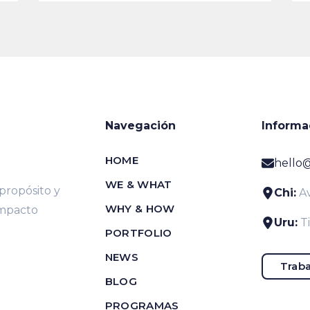
Navegación
Informa
HOME
hello
WE & WHAT
ropósito y
Chi:
Av
WHY & HOW
impacto
Uru:
T
PORTFOLIO
NEWS
Traba
BLOG
PROGRAMAS