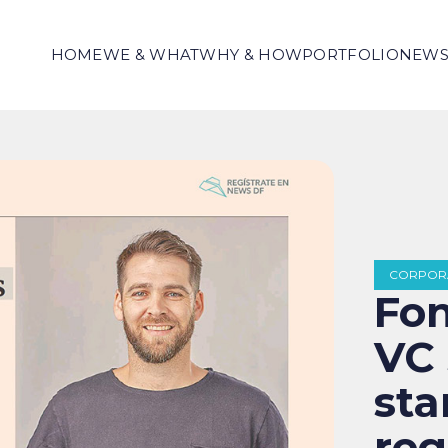
HOME
WE & WHAT
WHY & HOW
PORTFOLIO
NEW
CORPOR
Fo
VC 
sta
reg