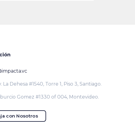
ción
@impacta.vc
. La Dehesa #1540, Torre 1, Piso 3, Santiago.
iburcio Gomez #1330 of 004, Montevideo.
ja con Nosotros