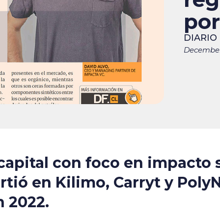
por
DIARIO
December
capital con foco en impacto s
tió en Kilimo, Carryt y PolyN
n 2022.