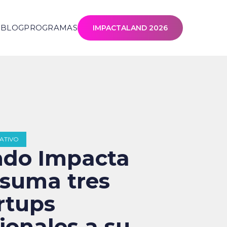
S
BLOG
PROGRAMAS
IMPACTALAND 2026
ATIVO
ndo Impacta
suma tres
rtups
ionales a su