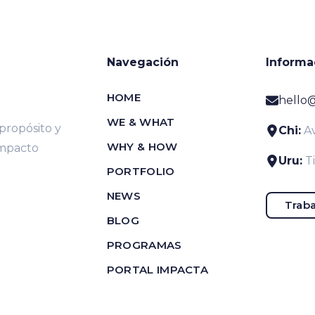
Navegación
Informa
HOME
hello
WE & WHAT
ropósito y
Chi:
Av
WHY & HOW
impacto
Uru:
T
PORTFOLIO
NEWS
Traba
BLOG
PROGRAMAS
PORTAL IMPACTA