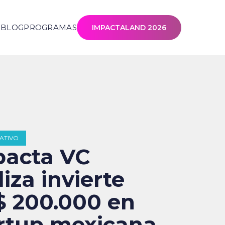
S
BLOG
PROGRAMAS
IMPACTALAND 2026
ATIVO
pacta VC
liza invierte
 200.000 en
rtup mexicana