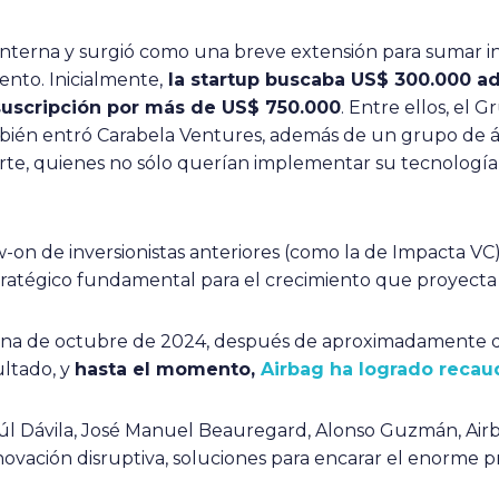
 interna y surgió como una breve extensión para sumar i
ento. Inicialmente,
la startup buscaba US$ 300.000 adi
esuscripción por más de US$ 750.000
. Entre ellos, el
ién entró Carabela Ventures, además de un grupo de áng
porte, quienes no sólo querían implementar su tecnología
-on de inversionistas anteriores (como la de Impacta VC
stratégico fundamental para el crecimiento que proyecta
mana de octubre de 2024, después de aproximadamente d
ultado, y
hasta el momento,
Airbag ha logrado recau
úl Dávila, José Manuel Beauregard, Alonso Guzmán, Air
novación disruptiva, soluciones para encarar el enorme 