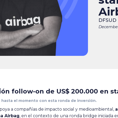
Air
DFSUD
December
sión follow-on de US$ 200.000 en s
s hasta el momento con esta ronda de inversión.
oya a compañías de impacto social y medioambiental,
a
na Airbag
, en el contexto de una ronda bridge iniciada e