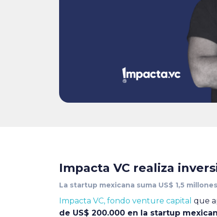
Impacta VC realiza inver
La startup mexicana suma US$ 1,5 millone
Impacta VC, fondo venture capital
que ap
de US$ 200.000 en la startup mexica