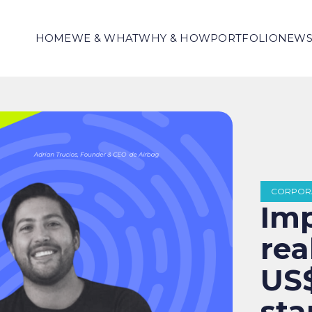
HOME
WE & WHAT
WHY & HOW
PORTFOLIO
NEW
CORPOR
Im
rea
US$
sta