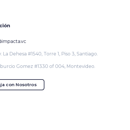
ción
@impacta.vc
. La Dehesa #1540, Torre 1, Piso 3, Santiago.
iburcio Gomez #1330 of 004, Montevideo.
ja con Nosotros