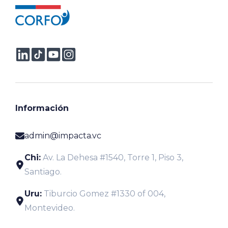
Información
admin@impacta.vc
Chi:
Av. La Dehesa #1540, Torre 1, Piso 3,
Santiago.
Uru:
Tiburcio Gomez #1330 of 004,
Montevideo.