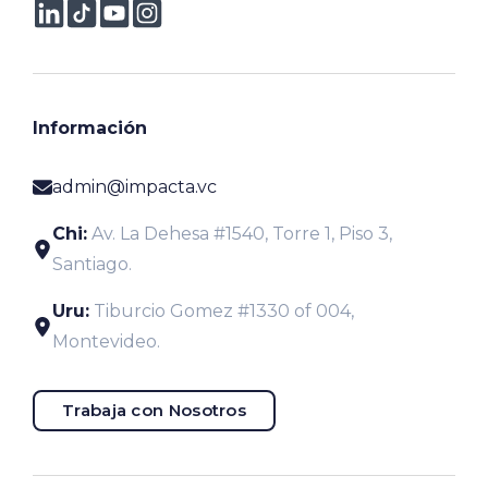
Información
admin@impacta.vc
Chi:
Av. La Dehesa #1540, Torre 1, Piso 3,
Santiago.
Uru:
Tiburcio Gomez #1330 of 004,
Montevideo.
Trabaja con Nosotros