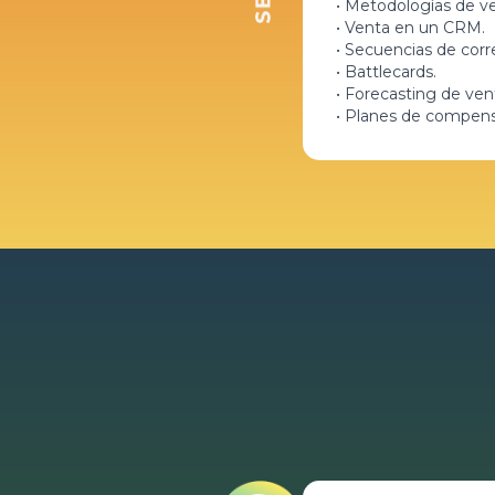
• Metodologías de ve
• Venta en un CRM.
• Secuencias de corr
• Battlecards.
• Forecasting de ven
• Planes de compens