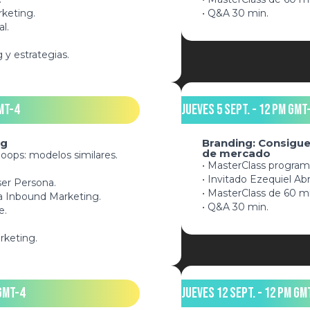
keting.
• Q&A 30 min.
al.
 y estrategias.
MT-4
Jueves 5 Sept. - 12 pm GMT
ng
Branding: Consigue
de mercado
loops: modelos similares.
• MasterClass program
• Invitado Ezequiel A
ser Persona.
• MasterClass de 60 m
ra Inbound Marketing.
• Q&A 30 min.
e.
rketing.
GMT-4
Jueves 12 SEPT. - 12 pm GM