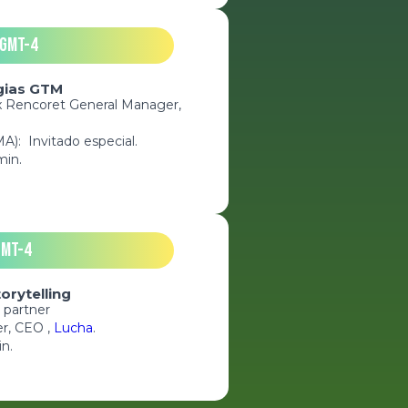
 GMT-4
gias GTM
ax Rencoret General Manager,
A): Invitado especial.
min.
GMT-4
orytelling
 partner
er, CEO ,
Lucha
.
in.