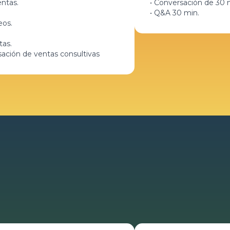
ntas.
• Conversación de 30 
• Q&A 30 min.
eos.
tas.
ación de ventas consultivas