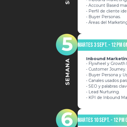
• Account Based mar
• Perfil de cliente ide
• Buyer Personas.
• Áreas del Marketing
Martes 3 Sept. - 12 pm G
Inbound Marketi
• Flywheel y Growth 
• Customer Journey.
• Buyer Persona y U
• Canales usados pa
• SEO y palabras clav
• Lead Nurturing.
• KPI de Inbound Ma
Martes 10 Sept. - 12 pm 