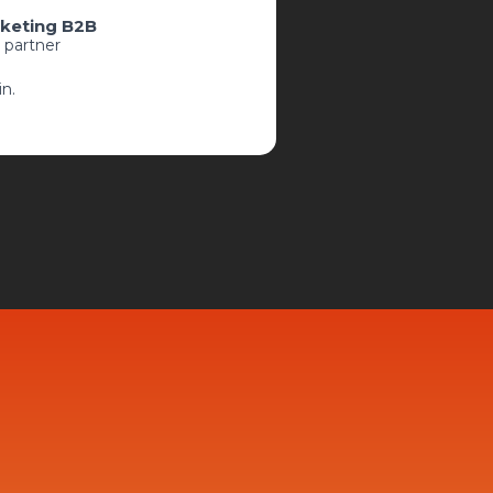
keting B2B
 partner
in.