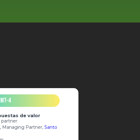
GMT-4
uestas de valor
 partner
ff, Managing Partner,
Santo
in.