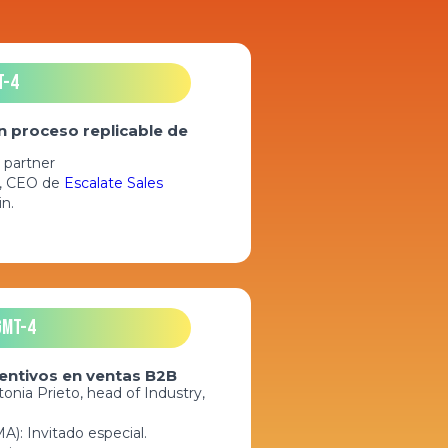
T-4
 proceso replicable de
 partner
hi, CEO de
Escalate Sales
in.
GMT-4
entivos en ventas B2B
tonia Prieto, head of Industry,
): Invitado especial.