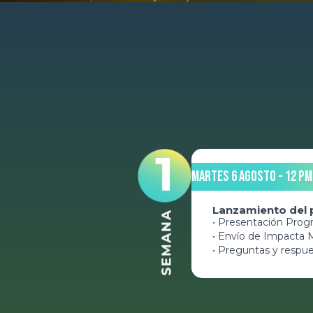
Martes 6 Agosto - 12 pm
Lanzamiento del
• Presentación Prog
• Envío de Impacta 
• Preguntas y respue