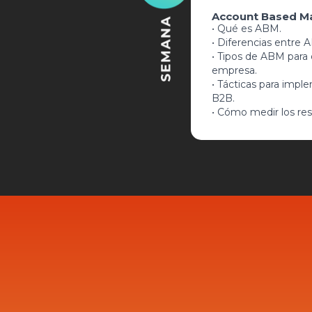
Account Based M
• Qué es ABM.
• Diferencias entre
• Tipos de ABM para 
empresa.
• Tácticas para imp
B2B.
• Cómo medir los re