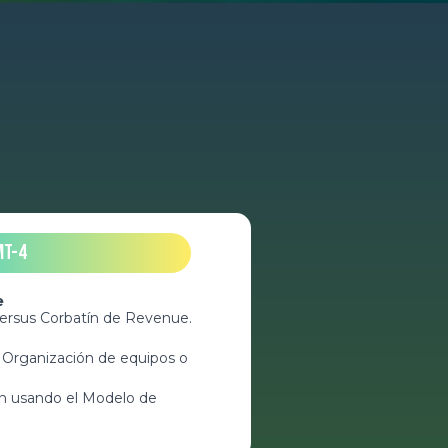
MT-4
e
versus Corbatín de Revenue.
 Organización de equipos o
ón usando el Modelo de