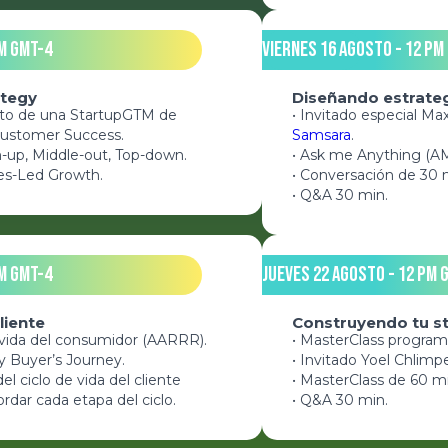
m GMT-4
Viernes 16 Agosto - 12 pm
ategy
Diseñando estrate
nto de una StartupGTM de
• Invitado especial M
 Customer Success.
Samsara
.
-up, Middle-out, Top-down.
• Ask me Anything (AM
les-Led Growth.
• Conversación de 30 
• Q&A 30 min.
m GMT-4
Jueves 22 Agosto - 12 pm 
liente
Construyendo tu st
e vida del consumidor (AARRR).
• MasterClass program
y Buyer’s Journey.
• Invitado Yoel Chlimp
l ciclo de vida del cliente
• MasterClass de 60 m
ordar cada etapa del ciclo.
• Q&A 30 min.