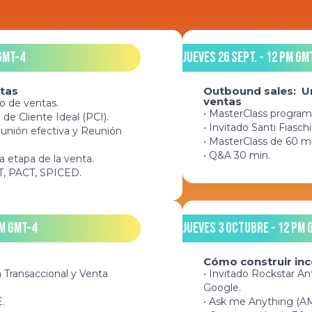
GMT-4
Jueves 26 Sept. - 12 pm GM
ntas
Outbound sales: Un
ventas
lo de ventas.
• MasterClass program
l de Cliente Ideal (PCI).
• Invitado Santi Fiasc
eunión efectiva y Reunión
• MasterClass de 60 m
• Q&A 30 min.
a etapa de la venta.
T, PACT, SPICED.
m GMT-4
Jueves 3 Octubre - 12 pm 
Cómo construir inc
a Transaccional y Venta
• Invitado Rockstar An
Google.
.
• Ask me Anything (AMA