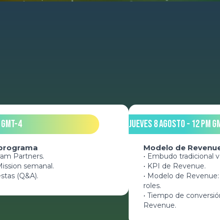
 GMT-4
Jueves 8 Agosto - 12 pm G
 programa
Modelo de Revenu
ram Partners.
• Embudo tradicional 
Mission semanal.
• KPI de Revenue.
stas (Q&A).
• Modelo de Revenue:
roles.
• Tiempo de conversi
Revenue.