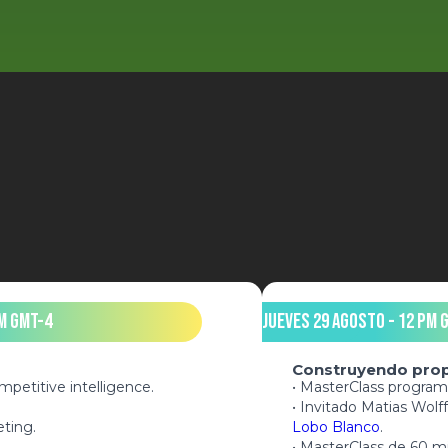
m GMT-4
Jueves 29 Agosto - 12 pm 
Construyendo prop
petitive intelligence.
• MasterClass program
• Invitado Matias Wol
ting.
Lobo Blanco
.
.
• MasterClass de 60 m