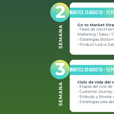
Martes 13 Agosto - 12 p
Go to Market Str
• Fases de crecimie
Marketing / Sales /
• Estrategias Bottom
• Product-Led vs Sa
Martes 20 Agosto - 12 p
Ciclo de vida del c
• Etapas del ciclo d
• Customer Journey 
• Embudo y Bowtie de
• Estrategias para ab