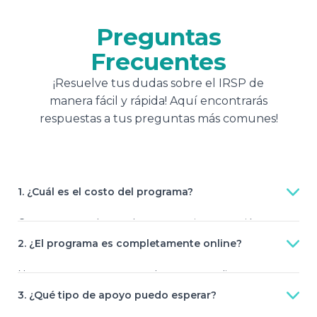
Preguntas
Frecuentes
¡Resuelve tus dudas sobre el IRSP de
manera fácil y rápida! Aquí encontrarás
respuestas a tus preguntas más comunes!
1. ¿Cuál es el costo del programa?
Como estamos lanzando nuestra primera versión,
queremos darles un beneficio especial a nuestra primera
2. ¿El programa es completamente online?
generación. Nuestro programa, único en Latinoamérica y
enfocado en el Revenue growth, tiene un precio súper
Nuestro programa es completamente online porque
competitivo. ¡Por solo $149 al mes, y solo para startups
queremos que todas las startups de Latinoamérica
3. ¿Qué tipo de apoyo puedo esperar?
seleccionadas, podrás acceder a todas nuestras increíbles
tengan la oportunidad de participar, sin importar en qué